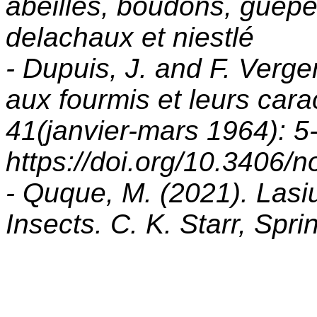
abeilles, boudons, guêpe
delachaux et niestlé
-
Dupuis, J. and F. Verge
aux fourmis et leurs car
41(janvier-mars 1964): 5-
https://doi.org/10.3406/
- Quque, M. (2021). Lasi
Insects. C. K. Starr, Spri