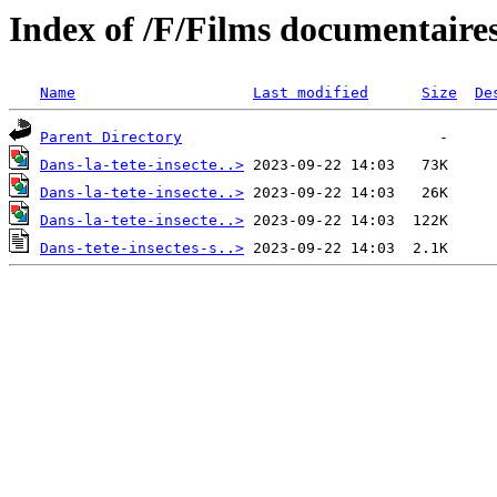
Index of /F/Films documentaires
Name
Last modified
Size
De
Parent Directory
Dans-la-tete-insecte..>
Dans-la-tete-insecte..>
Dans-la-tete-insecte..>
Dans-tete-insectes-s..>