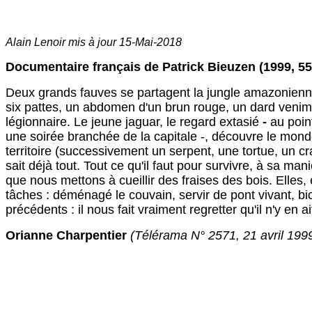
Alain Lenoir mis à jour
15-Mai-2018
Documentaire français de Patrick
Bieuzen (1999, 5
Deux grands fauves se partagent la jungle amazonienne.
six pattes, un abdomen d'un brun rouge, un dard venimeu
légionnaire. Le jeune jaguar, le regard extasié
-
au poin
une soirée branchée de la capitale -, découvre le mon
territoire (successivement un serpent, une tortue, un cr
sait déjà tout. Tout ce qu'il faut pour survivre, à sa ma
que nous mettons à cueillir des fraises des bois. Elles, 
tâches : déménagé le couvain, servir de pont vivant, bic
précédents : il nous fait vraiment regretter qu'il n'y en 
Orianne Charpentier
(Télérama N° 2571, 21 avril 199