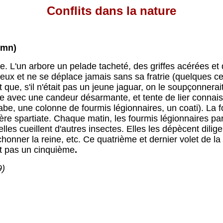
Conflits dans la nature
5mn)
 L'un arbore un pelade tacheté, des griffes acérées et 
x et ne se déplace jamais sans sa fratrie (quelques cent
t que, s'il n'était pas un jeune jaguar, on le soupçonnerait
de
avec une candeur désarmante, et tente de lier connai
abe, une colonne de fourmis légionnaires, un coati). La fo
nière spartiate. Chaque matin, les fourmis légionnaires pa
elles cueillent d'autres insectes. Elles les dépècent dilig
honner la reine, etc. Ce quatrième et dernier volet
de la
ait pas un cinquième
.
9)