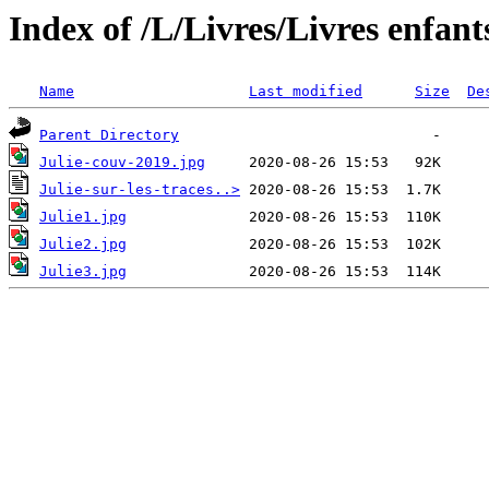
Index of /L/Livres/Livres enfant
Name
Last modified
Size
De
Parent Directory
Julie-couv-2019.jpg
Julie-sur-les-traces..>
Julie1.jpg
Julie2.jpg
Julie3.jpg