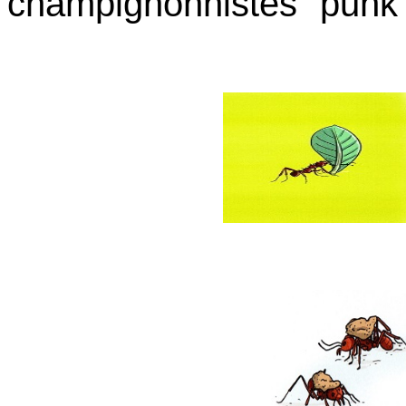
champignonnistes "punk"