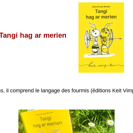
Tangi hag ar merien
, il comprend le langage des fourmis (éditions Keit Vim