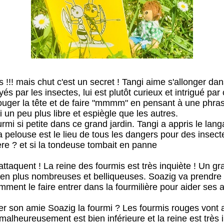
 !!! mais chut c'est un secret ! Tangi aime s'allonger da
és par les insectes, lui est plutôt curieux et intrigué pa
 bouger la tête et de faire "mmmm" en pensant à une phra
i un peu plus libre et espiègle que les autres.
urmi si petite dans ce grand jardin. Tangi a appris le lan
a pelouse est le lieu de tous les dangers pour des insectes
ère ? et si la tondeuse tombait en panne
attaquent ! La reine des fourmis est très inquiète ! Un gr
ien plus nombreuses et belliqueuses. Soazig va prendre l
ent le faire entrer dans la fourmilière pour aider ses amis
er son amie Soazig la fourmi ? Les fourmis rouges vont at
malheureusement est bien inférieure et la reine est très 