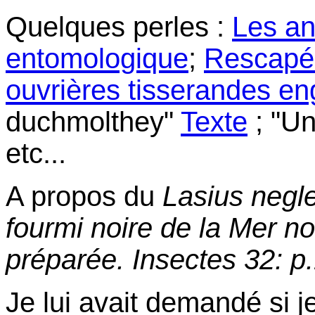
Quelques perles :
Les ant
entomologique
;
Rescapée
ouvrières tisserandes eng
duchmolthey"
Texte
; "Un
etc...
A propos du
Lasius negl
fourmi noire de la Mer no
préparée. Insectes 32: p
Je lui avait demandé si j