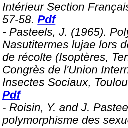
Intérieur Section França
57-58.
Pdf
- Pasteels, J. (1965). Po
Nasutitermes lujae lors d
de récolte (Isoptères, T
Congrès de l'Union Intern
Insectes Sociaux, Toulous
Pdf
- Roisin, Y. and J. Paste
polymorphisme des sexu