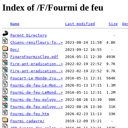
Index of /F/Fourmi de feu
Name
Last modified
Size
De
Parent Directory
Chiens-renifleurs-fo..>
Doc/
FigaroFourmisCleo.pdf
Fire-ant-eradication..>
Fire-ant-eradication..>
Foucart-Le Monde-2ju..>
Fourmi-de-feu-Le-Mon..>
Fourmi-de-feu-LeMond..>
Fourmi-de-feu-polygy..>
Fourmi-de-feu-polygy..>
Fourmi-de-feu.htm
Fourmi cadavre/