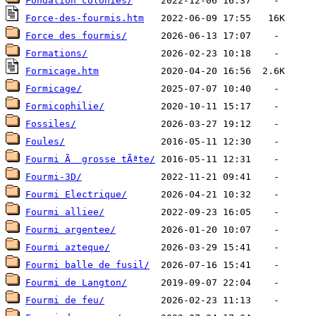
Fondation colonies/
Force-des-fourmis.htm
Force des fourmis/
Formations/
Formicage.htm
Formicage/
Formicophilie/
Fossiles/
Foules/
Fourmi Ã  grosse tÃªte/
Fourmi-3D/
Fourmi Electrique/
Fourmi alliee/
Fourmi argentee/
Fourmi azteque/
Fourmi balle de fusil/
Fourmi de Langton/
Fourmi de feu/