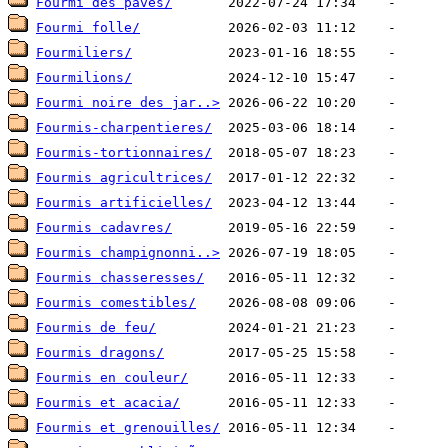
Fourmi des paves/
Fourmi folle/
Fourmiliers/
Fourmilions/
Fourmi noire des jar..>
Fourmis-charpentieres/
Fourmis-tortionnaires/
Fourmis agricultrices/
Fourmis artificielles/
Fourmis cadavres/
Fourmis champignonni..>
Fourmis chasseresses/
Fourmis comestibles/
Fourmis de feu/
Fourmis dragons/
Fourmis en couleur/
Fourmis et acacia/
Fourmis et grenouilles/