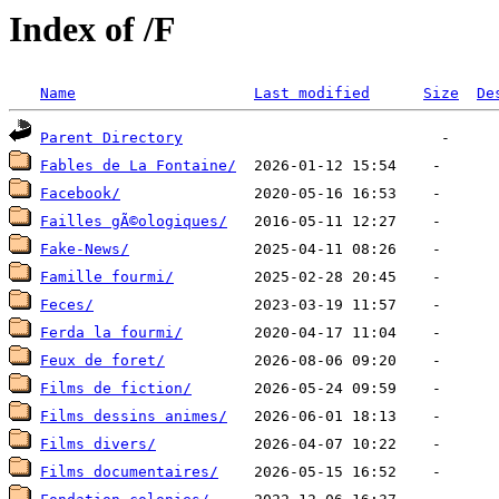
Index of /F
Name
Last modified
Size
De
Parent Directory
Fables de La Fontaine/
Facebook/
Failles gÃ©ologiques/
Fake-News/
Famille fourmi/
Feces/
Ferda la fourmi/
Feux de foret/
Films de fiction/
Films dessins animes/
Films divers/
Films documentaires/