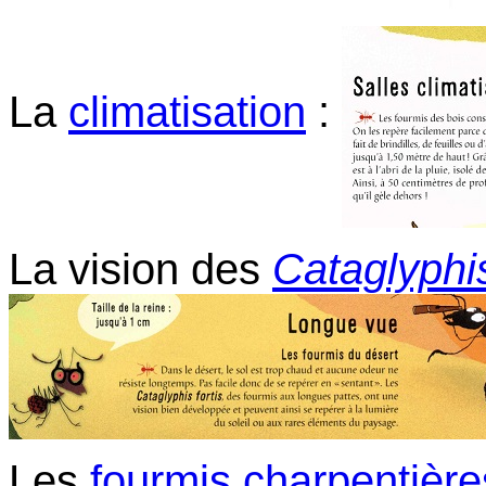
La
climatisation
:
La vision des
Cataglyphi
Les
fourmis charpentière