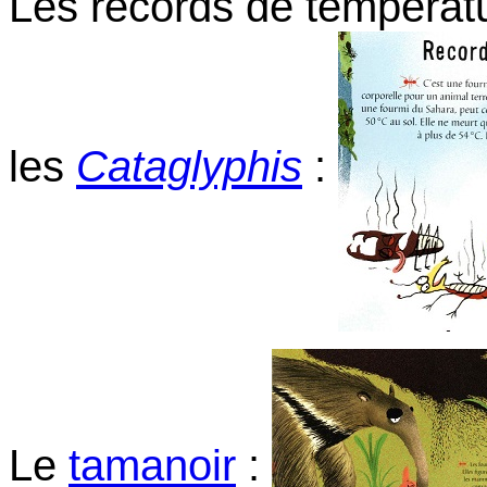
Les records de températ
les
Cataglyphis
:
Le
tamanoir
: