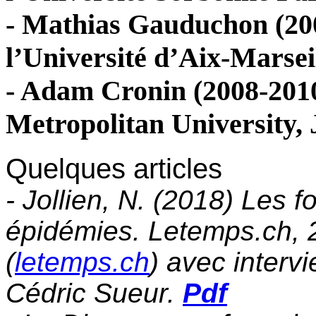
- Mathias Gauduchon (200
l’Université d’Aix-Marsei
- Adam Cronin (2008-2010
Metropolitan University,
Quelques articles
- Jollien, N. (2018) Les f
épidémies. Letemps.ch,
(
letemps.ch
) avec interv
Cédric Sueur.
Pdf