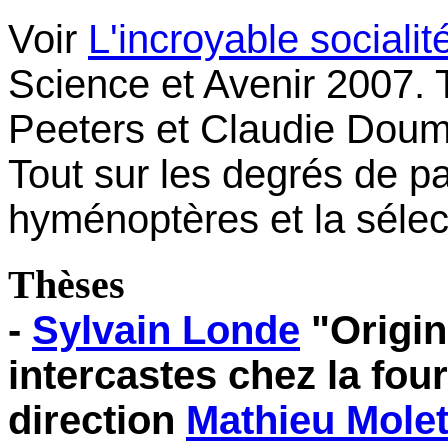
Voir
L'incroyable sociali
Science et Avenir 2007. 
P
eeters et Claudie Dou
Tout sur les degrés de pa
hyménoptères et la sélec
Thèses
-
Sylvain Londe
"Origine
intercastes chez la fo
direction
Mathieu Mole