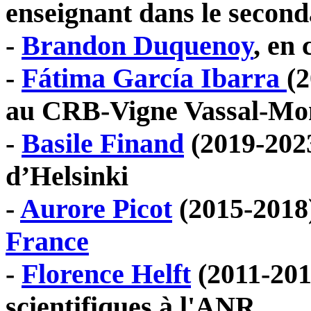
enseignant dans le second
-
Brandon Duquenoy
, en
-
Fátima García Ibarra
(
au CRB-Vigne Vassal-Mon
-
Basile Finand
(2019-2023
d’Helsinki
-
Aurore Picot
(2015-2018
France
-
Florence Helft
(2011-201
scientifiques à l'ANR