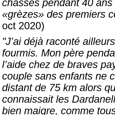
chassés pendant 40 ans à
«grèzes» des premiers c
oct 2020)
"J’ai déjà raconté ailleu
fourmis. Mon père pendan
l’aide chez de braves p
couple sans enfants ne 
distant de 75 km alors q
connaissait les Dardanel
bien maigre, comme tous 