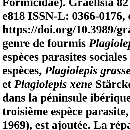
Formicidae). Graellsia 82
e818 ISSN-L: 0366-0176,
https://doi.org/10.3989/gr
genre de fourmis
Plagiole
espèces parasites sociales
espèces,
Plagiolepis grasse
et
Plagiolepis xene
Stärcke
dans la péninsule ibériqu
troisième espèce parasite
1969), est ajoutée. La rép