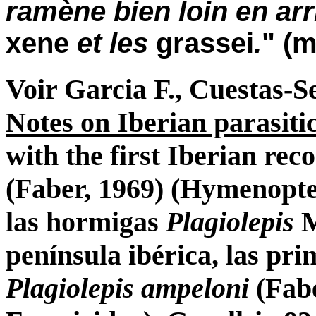
ramène bien loin en arr
xene
et les
grassei
.
" (
Voir Garcia F., Cuestas-S
Notes on Iberian parasiti
with the first Iberian rec
(Faber, 1969) (Hymenopte
las hormigas
Plagiolepis
M
península ibérica, las pri
Plagiolepis ampeloni
(Fabe