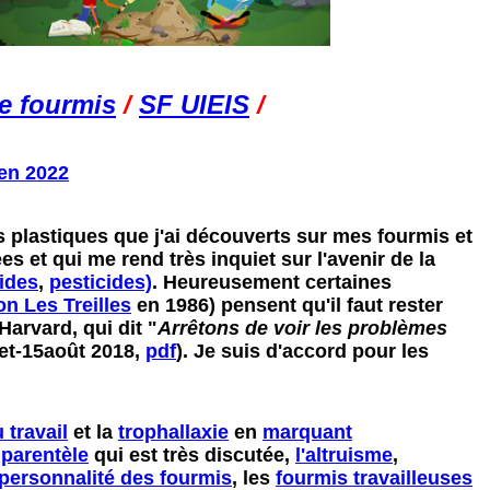
e fourmis
/
SF UIEIS
/
'en 2022
es plastiques que j'ai découverts sur mes fourmis et
s et qui me rend très inquiet sur l'avenir de la
ides
,
pesticides)
. Heureusement certaines
on Les Treilles
en 1986) pensent qu'il faut rester
Harvard, qui dit "
Arrêtons de voir les problèmes
let-15août 2018,
pdf
).
Je suis d'accord pour les
 travail
et la
trophallaxie
en
marquant
 parentèle
qui est très discutée,
l'altruisme
,
personnalité des fourmis
, les
fourmis travailleuses