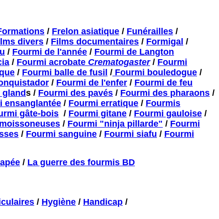
Formations
/
Frelon asiatique
/
Funérailles
/
ilms divers
/
Films documentaires
/
Formigal
/
hu
/
Fourmi de l'année
/
Fourmi de Langton
cia
/
Fourmi acrobate
Crematogaster
/
Fourmi
èque
/
Fourmi balle de fusil
/
Fourmi bouledogue
/
onquistador
/
Fourmi de l'enfer
/
Fourmi de feu
 gland
s /
Fourmi des pavés
/
Fourmi des pharaons
/
i ensanglantée
/
Fourmi erratique
/
Fourmis
urmi gâte-bois
/
Fourmi gitane
/
Fourmi gauloise
/
 moissoneuses
/
Fourmi "ninja pillarde"
/
Fourmi
sses
/
Fourmi sanguine
/
Fourmi siafu
/
Fourmi
capée
/
La guerre des fourmis BD
culaires
/
Hygiène
/
Handicap
/