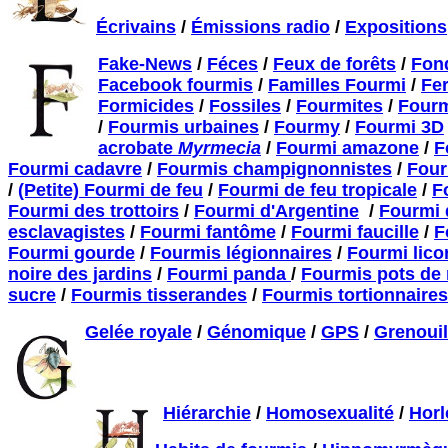
Écrivains
/
Émissions radio
/
Expositions
Fake-News
/
Féces
/
Feux de forêts
/
Fond
Facebook fourmis
/
Familles Fourmi
/
Fer
Formicides
/
Fossiles
/
Fourmites
/
Four
/
Fourmis urbaines
/
Fourmy
/
Fourmi 3D
acrobate
Myrmecia
/
Fourmi amazone
/
F
Fourmi cadavre
/
Fourmis champignonnistes
/
Four
/
(Petite) Fourmi de feu
/
Fourmi de feu tropicale
/
F
Fourmi des
trottoirs
/
Fourmi d'Argentine
/
Fourmi 
esclavagistes
/
Fourmi fantôme
/
Fourmi faucille
/
F
Fourmi gourde
/
Fourmis légionnaires
/
Fourmi lico
noire
des jardins
/
Fourmi panda
/
Fourmis pots de 
sucre
/
Fourmis tisserandes
/
Fourmis tortionnaire
Gelée royale
/
Génomique
/
GPS
/
Grenouil
Hiérarchie
/
Homosexualité
/
Horl