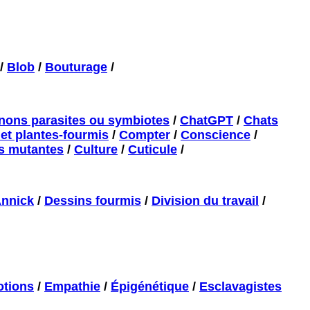
/
Blob
/
Bouturage
/
ons parasites ou symbiotes
/
ChatGPT
/
Chats
et plantes-fourmis
/
Compter
/
Conscience
/
s mutantes
/
Culture
/
Cuticule
/
Annick
/
Dessins fourmis
/
Division du travail
/
tions
/
Empathie
/
Épigénétique
/
Esclavagistes