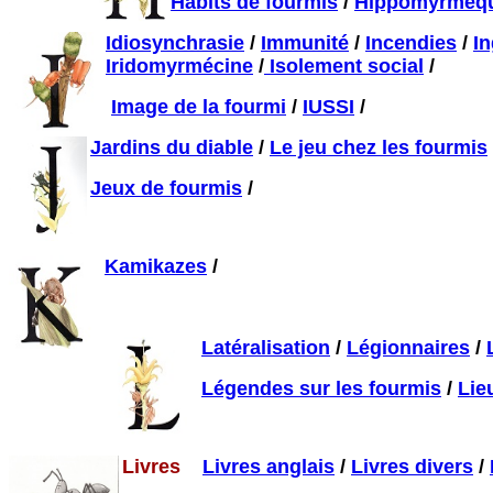
Habits de fourmis
/
Hippomyrmèq
Idiosynchrasie
/
Immunité
/
Incendies
/
In
Iridomyrmécine
/
Isolement social
/
Image de la fourmi
/
IUSSI
/
Jardins du diable
/
Le jeu chez les fourmis
Jeux de fourmis
/
Kamikazes
/
Latéralisation
/
Légionnaires
/
Légendes sur les fourmis
/
Lie
Livres
Livres anglais
/
Livres divers
/