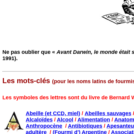
Ne pas oublier que «
Avant Darwin, le monde était s
1991).
Les mots-clés
(pour les noms latins de fourmi
Les symboles des lettres sont du livre de Bernard 
Abeille (et CCD, miel)
/
Abeilles sauvages
Alcaloïdes
/
Alcool
/
Alimentation
/
Anatom
Anthropocène
/
Antibiotiques
/
Apesanteu
adultère
/
(Fourmi d') Argentine
/
Associat