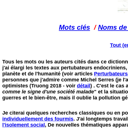
Mots clés
/
Noms de s
Tout (e
Tous les mots ou les auteurs cités dans ce dictionna
j'ai élargi les textes aux pertubateurs endocriniens
planète et de l'humanité (voir articles
Perturbateurs
personnes que j'admire comme Michel Serres (je l'a
optimistes (Truong 2018 - voir
détail
) . C'est le ca
comme le signe d'une société malade
" et la situat
guerres et le bien-être, mais il oublie la pollution 
Je citerai quelques recherches classiques ou en poin
individuellement des fourmis
. J'ai longtemps travai
l'isolement social
, De nouvelles thématiques appa