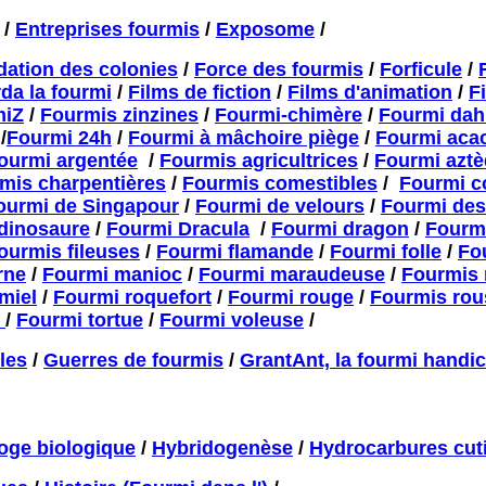
/
Entreprises fourmis
/
Exposome
/
ation des colonies
/
Force des fourmis
/
Forficule
/
da la fourmi
/
Films de fiction
/
Films d'animation
/
F
miZ
/
Fourmis zinzines
/
Fourmi-chimère
/
Fourmi da
/
Fourmi 24h
/
Fourmi à mâchoire piège
/
Fourmi aca
ourmi argentée
/
Fourmis agricultrices
/
Fourmi azt
mis charpentières
/
Fourmis comestibles
/
Fourmi c
ourmi de Singapour
/
Fourmi de velours
/
Fourmi des
dinosaure
/
Fourmi Dracula
/
Fourmi dragon
/
Fourm
ourmis fileuses
/
Fourmi flamande
/
Fourmi folle
/
Fo
rne
/
Fourmi manioc
/
Fourmi maraudeuse
/
Fourmis
miel
/
Fourmi roquefort
/
Fourmi rouge
/
Fourmis rou
s
/
Fourmi tortue
/
Fourmi voleuse
/
les
/
Guerres de fourmis
/
GrantAnt, la fourmi handi
oge biologique
/
Hybridogenèse
/
Hydrocarbures cuti