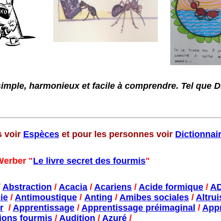
imple, harmonieux et facile à comprendre. Tel que Die
s voir
Espèces
et pour les personnes voir
Dictionnai
Werber "
Le livre secret des fourmis
"
/
Abstraction
/
Acacia
/
Acariens
/
Acide formique
/
AD
ie
/
Antimoustique
/
Anting
/
Amibes sociales
/
Altru
r
/
Apprentissage
/
Apprentissage préimaginal
/
Appr
ions fourmis
/
Audition
/
Azuré
/