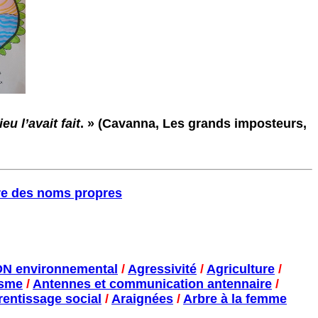
u l’avait fait
. » (Cavanna, Les grands imposteurs,
re des noms propres
N environnemental
/
Agressivité
/
Agriculture
/
isme
/
Antennes et communication antennaire
/
entissage social
/
Araignées
/
Arbre à la femme