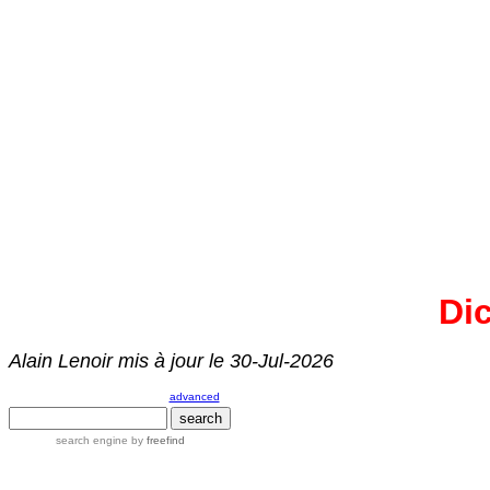
Di
Alain Lenoir mis à jour le
30-Jul-2026
advanced
search engine
by
freefind