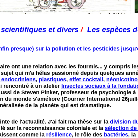
cientifiques et divers
/
Les espèces d
nfin presque) sur la pollution et les pesticides jusqu
ire ont une relation avec les fourmis... y compris l
, sujet qui m'a hélas passionné depuis quelques année
 endocriniens
,
plastiques
,
effet cocktail
,
néonicotino
i rencontré à un atelier
Insectes sociaux à la fondati
s aussi de Steven Pinker, professeur de psychologie à 
ion du monde s'améliore (Courrier International 26juil
généralisée de la planète qui est dramatique.
te de l'actualité. J'ai fait ma thèse sur la
division du
llé sur la reconnaissance coloniale et la
sélection de
raissent comme la
résilience
, le rôle des
bactéries
, la