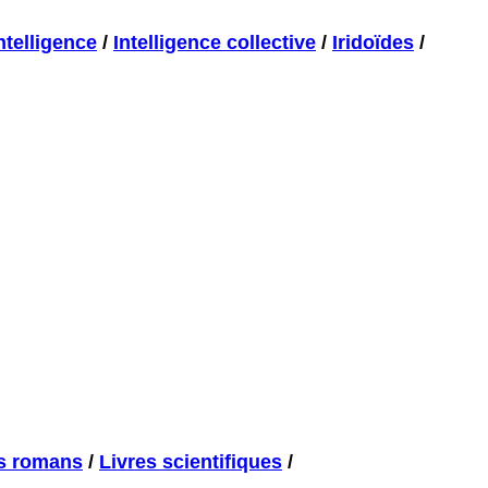
ntelligence
/
Intelligence collective
/
Iridoïdes
/
es romans
/
Livres scientifiques
/