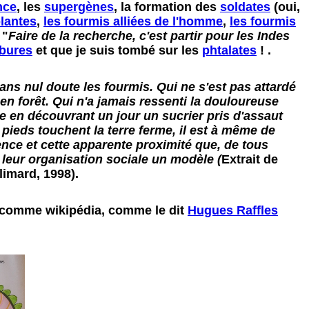
nce
, les
supergènes
, la formation des
soldates
(oui,
plantes
,
les fourmis alliées de l'homme
,
les fourmis
 "
Faire de la recherche, c'est partir pour les Indes
bures
et que je suis tombé sur les
phtalates
! .
sans nul doute les fourmis. Qui ne s'est pas attardé
n forêt. Qui n'a jamais ressenti la douloureuse
e en découvrant un jour un sucrier pris d'assaut
pieds touchent la terre ferme, il est à même de
ence et cette apparente proximité que, de tous
 leur organisation sociale un modèle (
Extrait de
limard, 1998).
ns comme wikipédia, comme le dit
Hugues Raffles